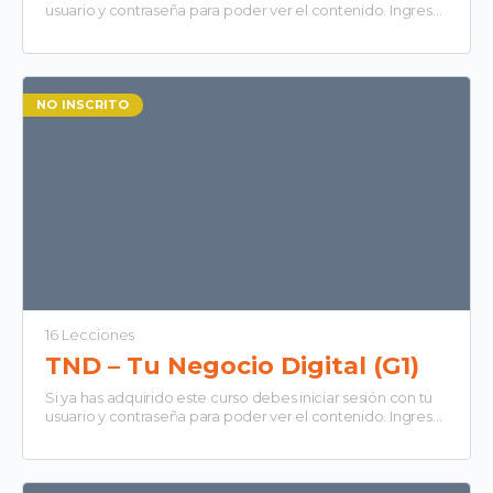
usuario y contraseña para poder ver el contenido. Ingresar
Todas las clases serán dictadas…
NO INSCRITO
16 Lecciones
TND – Tu Negocio Digital (G1)
Si ya has adquirido este curso debes iniciar sesión con tu
usuario y contraseña para poder ver el contenido. Ingresar
Todas las clases serán dictadas…